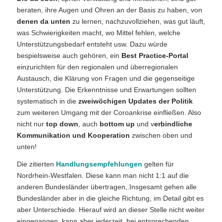
beraten, ihre Augen und Ohren an der Basis zu haben, von
denen da unten
zu lernen, nachzuvollziehen, was gut läuft,
was Schwierigkeiten macht, wo Mittel fehlen, welche
Unterstützungsbedarf entsteht usw. Dazu würde
bespielsweise auch gehören, ein
Best Practice-Portal
einzurichten für den regionalen und überregionalen
Austausch, die Klärung von Fragen und die gegenseitige
Unterstützung. Die Erkenntnisse und Erwartungen sollten
systematisch in die
zweiwöchigen Updates der Politik
zum weiteren Umgang mit der Coroankrise einfließen. Also
nicht nur
top down
, auch
bottom up
und v
erbindliche
Kommunikation und Kooperation
zwischen oben und
unten!
Die zitierten
Handlungsempfehlungen
gelten für
Nordrhein-Westfalen. Diese kann man nicht 1:1 auf die
anderen Bundesländer übertragen,.Insgesamt gehen alle
Bundesländer aber in die gleiche Richtung, im Detail gibt es
aber Unterschiede. Hierauf wird an dieser Stelle nicht weiter
eingegangen, kann aber jederzeit, bei entsprechenden