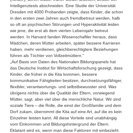
Intelligenztests abschneiden. Eine Studie der Universität
Dresden mit 4000 Probanden zeigte, dass Kinder, die schon
in den ersten zwei Jahren auch fremdbetreut werden, halb
so oft an psychischen Störungen und Hyperaktivität leiden
wie jene, die erst ab dem vierten Lebensjahr betreut
werden. In Harvard fanden Wissenschaftler heraus, dass
Mädchen, deren Mütter arbeiten, später bessere Karrieren
haben, mehr verdienen, gleichberechtigtere Beziehungen
führen als Töchter von Vollzeitmüttern.“
„Auf Basis von Daten des Nationalen Bildungspanels hat
das Deutsche Institut für Wirtschaftsforschung gezeigt, dass
Kinder, die früher in die Kita kommen, bessere
kommunikative Fähigkeiten besitzen, durchsetzungsfähiger,
flexibler, verantwortungs- und selbstbewusster sind. Was
übrigens nichts über die Qualität der Eltern, vorwiegend
Mütter, sagt, aber viel über die menschliche Natur. Wir sind
soziale Tiere – die Rolle, die einst der Großfamilie und dem
Dorf zukam, übernimmt die Kita auf eine Art, auf die es kein
Einzelner leisten kann. All diese Vorteile sind unabhängig
vom Einkommen und Bildungshintergrund der Eltern.
Eklatant wird es, wenn man diese Faktoren mit einbezieht.