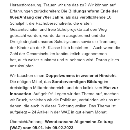
Herausforderung. Trauen wir uns das zu? Wir können auf
Erfahrungen zurückgreifen: Die
Bildungsreform Ende der
60er/Anfang der 70er Jahre
, als das verpflichtende 10.
Schuljahr, die Fachoberschulreife, die ersten
Gesamtschulen und freie Schulprojekte auf den Weg
gebracht wurden, wurde dann ausgebremst und die
Dreigliedrigkeit unseres Schulsystems sowie die Trennung
der Kinder ab der 5. Klasse blieb bestehen… Auch wenn die
Zahl der Gesamtschulen kontinuierlich zugenommen
hat, auch weiter zunimmt und zunehmen wird. Daran gilt es
anzuknüpfen.
Wir bauchen einen
Doppelwumms in zweierlei Hinsicht
:
Die nötigen Mittel, das
Sondervermögen Bildung
im
dreistelligen Milliardenbereich, und den kollektiven
Mut zur
Innovation
. Auf geht´s! Legen wir das Thema auf, machen
wir Druck, schieben wir die Politik an, verbünden wir uns mit
denen, die auch in dieser Richtung wollen. Das Thema ist
aufgelegt – 24 Artikel in der WAZ in gut einem Monat.
Übersicht/Anhang:
Westdeutsche Allgemeine Zeitung
(WAZ) vom 05.01. bis 09.02.2023