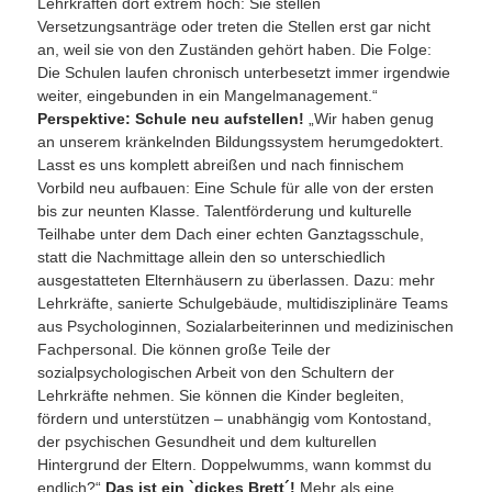
Lehrkräften dort extrem hoch: Sie stellen
Versetzungsanträge oder treten die Stellen erst gar nicht
an, weil sie von den Zuständen gehört haben. Die Folge:
Die Schulen laufen chronisch unterbesetzt immer irgendwie
weiter, eingebunden in ein Mangelmanagement.“
Perspektive: Schule neu aufstellen!
„Wir haben genug
an unserem kränkelnden Bildungssystem herumgedoktert.
Lasst es uns komplett abreißen und nach finnischem
Vorbild neu aufbauen: Eine Schule für alle von der ersten
bis zur neunten Klasse. Talentförderung und kulturelle
Teilhabe unter dem Dach einer echten Ganztagsschule,
statt die Nachmittage allein den so unterschiedlich
ausgestatteten Elternhäusern zu überlassen. Dazu: mehr
Lehrkräfte, sanierte Schulgebäude, multidisziplinäre Teams
aus Psychologinnen, Sozialarbeiterinnen und medizinischen
Fachpersonal. Die können große Teile der
sozialpsychologischen Arbeit von den Schultern der
Lehrkräfte nehmen. Sie können die Kinder begleiten,
fördern und unterstützen – unabhängig vom Kontostand,
der psychischen Gesundheit und dem kulturellen
Hintergrund der Eltern. Doppelwumms, wann kommst du
endlich?“
Das ist ein `dickes Brett´!
Mehr als eine