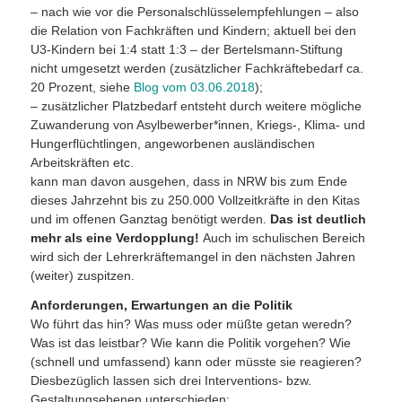
– nach wie vor die Personalschlüsselempfehlungen – also
die Relation von Fachkräften und Kindern; aktuell bei den
U3-Kindern bei 1:4 statt 1:3 – der Bertelsmann-Stiftung
nicht umgesetzt werden (zusätzlicher Fachkräftebedarf ca.
20 Prozent, siehe
Blog vom 03.06.2018
);
– zusätzlicher Platzbedarf entsteht durch weitere mögliche
Zuwanderung von Asylbewerber*innen, Kriegs-, Klima- und
Hungerflüchtlingen, angeworbenen ausländischen
Arbeitskräften etc.
kann man davon ausgehen, dass in NRW bis zum Ende
dieses Jahrzehnt bis zu 250.000 Vollzeitkräfte in den Kitas
und im offenen Ganztag benötigt werden.
Das ist deutlich
mehr als eine Verdopplung!
Auch im schulischen Bereich
wird sich der Lehrerkräftemangel in den nächsten Jahren
(weiter) zuspitzen.
Anforderungen, Erwartungen an die Politik
Wo führt das hin? Was muss oder müßte getan weredn?
Was ist das leistbar? Wie kann die Politik vorgehen? Wie
(schnell und umfassend) kann oder müsste sie reagieren?
Diesbezüglich lassen sich drei Interventions- bzw.
Gestaltungsebenen unterschieden: