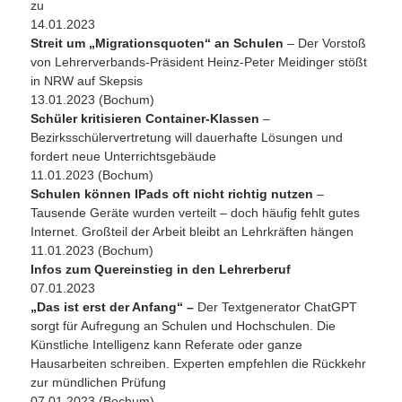
zu
14.01.2023
Streit um „Migrationsquoten“ an Schulen
– Der Vorstoß
von Lehrerverbands-Präsident Heinz-Peter Meidinger stößt
in NRW auf Skepsis
13.01.2023 (Bochum)
Schüler kritisieren Container-Klassen
–
Bezirksschülervertretung will dauerhafte Lösungen und
fordert neue Unterrichtsgebäude
11.01.2023 (Bochum)
Schulen können IPads oft nicht richtig nutzen
–
Tausende Geräte wurden verteilt – doch häufig fehlt gutes
Internet. Großteil der Arbeit bleibt an Lehrkräften hängen
11.01.2023 (Bochum)
Infos zum Quereinstieg in den Lehrerberuf
07.01.2023
„Das ist erst der Anfang“ –
Der Textgenerator ChatGPT
sorgt für Aufregung an Schulen und Hochschulen. Die
Künstliche Intelligenz kann Referate oder ganze
Hausarbeiten schreiben. Experten empfehlen die Rückkehr
zur mündlichen Prüfung
07.01.2023 (Bochum)