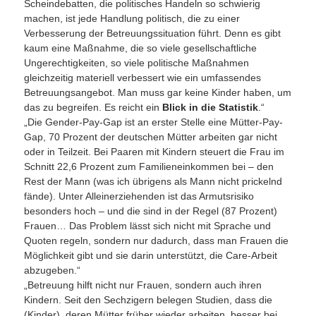
Scheindebatten, die politisches Handeln so schwierig
machen, ist jede Handlung politisch, die zu einer
Verbesserung der Betreuungssituation führt. Denn es gibt
kaum eine Maßnahme, die so viele gesellschaftliche
Ungerechtigkeiten, so viele politische Maßnahmen
gleichzeitig materiell verbessert wie ein umfassendes
Betreuungsangebot. Man muss gar keine Kinder haben, um
das zu begreifen. Es reicht ein
Blick in die Statistik
.“
„Die Gender-Pay-Gap ist an erster Stelle eine Mütter-Pay-
Gap, 70 Prozent der deutschen Mütter arbeiten gar nicht
oder in Teilzeit. Bei Paaren mit Kindern steuert die Frau im
Schnitt 22,6 Prozent zum Familieneinkommen bei – den
Rest der Mann (was ich übrigens als Mann nicht prickelnd
fände). Unter Alleinerziehenden ist das Armutsrisiko
besonders hoch – und die sind in der Regel (87 Prozent)
Frauen… Das Problem lässt sich nicht mit Sprache und
Quoten regeln, sondern nur dadurch, dass man Frauen die
Möglichkeit gibt und sie darin unterstützt, die Care-Arbeit
abzugeben.“
„Betreuung hilft nicht nur Frauen, sondern auch ihren
Kindern. Seit den Sechzigern belegen Studien, dass die
(Kinder), deren Mütter früher wieder arbeiten, besser bei