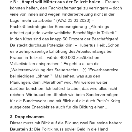
z.B.:
„Ampel will Mütter aus der Teilzeit holen
– Frauen
könnten helfen, den Fachkräftemangel zu verringern – doch
viele von ihnen sind wegen Kinderbetreuung nicht in der
Lage, mehr zu arbeiten“ (WAZ 23.01.2023) –
Fachkräftestrategie der Bundesregierung: „Allerdings
arbeitet gut jede zweite weibliche Beschäftigte in Teilzeit.“ –
In den Kitas sind das knapp 50 Prozent der Beschäftigten!
Da steckt durchaus Potenzial drin! – Hubertus Heil: „Schon
eine zehnprozentige Erhöhung des Arbeitsumfangs bei
Frauen in Teilzeit… würde 400.000 zusätzlichen
Vollzeitstellen entsprechen.“ Es geht u.a. um die
„Weiterentwicklung des Steuerrechts…(:) `Erwerbsanreize
bei niedrigen Löhnen´“. Mal sehen, was aus den
Planungen, dem „Marathon“ wird. Wir werden weiter
darüber berichten. Ich befürchte aber, das wird alles nicht
reichen. Wir brauchen -ähnlich wie beim Sondervermögen
für die Bundeswehr und mit Blick auf die duch Putin´s Krieg
ausgelöste Energiekrise auch für die Bildung einen…
3. Doppelwumms
Dieser muss mit Blick auf die Bildung zwei Bausteine haben:
Baustein 1:
Die Politik muss soviel Geld in die Hand