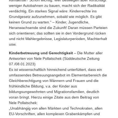
Klimakrise? Schon wichtig. Wer deswegen aber vorschlägt
weniger Autobahnen zu bauen, macht sich der Radikalität
verdächtig. Ein starkes Signal wäre: Kinderrechte ins
Grundgesetz aufzunehmen, sobald wie möglich. Es gibt
keinen Grund zu warten.“ – Kinder, Jugendliche,
Heranwachsende sind die Zukunft! Daran müssen Parteien
sich orientieren; das sollten sie in den Vordergrund rücken
und nicht Wahlergebnisse, Legislaturperioden, Machterhalt
usw.
Kinderbetreuung und Gerechtigkeit
– Die Mutter aller
Antworten von Nele Pollatschek (Süddeutsche Zeitung
07./08.01.2023)
Es ist wissenschaftlich hinreichend unterfüttert, dass ein
umfassendes Betreuungsangebot im Elementarbereich die
Gleichberechtigung von Männern und Frauen und die
frühkindliche Bildung, v.a. der Kinder aus
bildungsungewohnten und Migrationsfamilien, deutlich
voran bringt. Hierzu einige Zitate aus dem Beitrag von
Nele Pollatschek:
„Unabhängig von allen Märkten und Technokraten, allen
EU-Vorschriften, allen komplexen Grabenkämpfen und