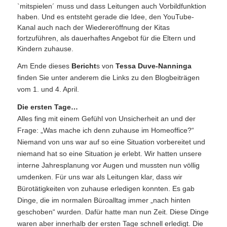
`mitspielen´ muss und dass Leitungen auch Vorbildfunktion
haben. Und es entsteht gerade die Idee, den YouTube-
Kanal auch nach der Wiedereröffnung der Kitas
fortzuführen, als dauerhaftes Angebot für die Eltern und
Kindern zuhause.
Am Ende dieses
Bericht
s von
Tessa Duve-Nanninga
finden Sie unter anderem die Links zu den Blogbeiträgen
vom 1. und 4. April.
Die ersten Tage…
Alles fing mit einem Gefühl von Unsicherheit an und der
Frage: „Was mache ich denn zuhause im Homeoffice?“
Niemand von uns war auf so eine Situation vorbereitet und
niemand hat so eine Situation je erlebt. Wir hatten unsere
interne Jahresplanung vor Augen und mussten nun völlig
umdenken. Für uns war als Leitungen klar, dass wir
Bürotätigkeiten von zuhause erledigen konnten. Es gab
Dinge, die im normalen Büroalltag immer „nach hinten
geschoben“ wurden. Dafür hatte man nun Zeit. Diese Dinge
waren aber innerhalb der ersten Tage schnell erledigt. Die