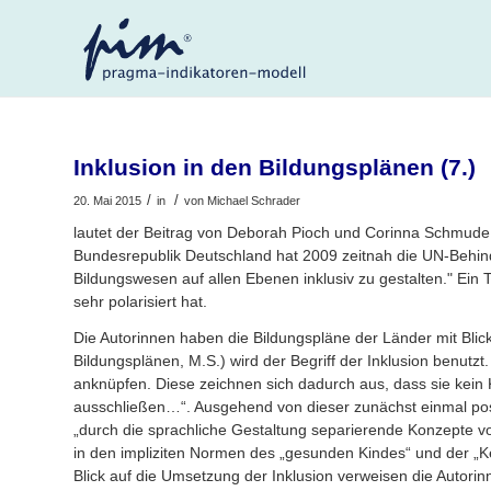
Inklusion in den Bildungsplänen (7.)
/
/
20. Mai 2015
in
von
Michael Schrader
lautet der Beitrag von Deborah Pioch und Corinna Schmude 
Bundesrepublik Deutschland hat 2009 zeitnah die UN-Behinder
Bildungswesen auf allen Ebenen inklusiv zu gestalten." Ein T
sehr polarisiert hat.
Die Autorinnen haben die Bildungspläne der Länder mit Blic
Bildungsplänen, M.S.) wird der Begriff der Inklusion benutzt
anknüpfen. Diese zeichnen sich dadurch aus, dass sie kei
ausschließen…“. Ausgehend von dieser zunächst einmal posi
„durch die sprachliche Gestaltung separierende Konzepte v
in den impliziten Normen des „gesunden Kindes“ und der „Kern
Blick auf die Umsetzung der Inklusion verweisen die Autori