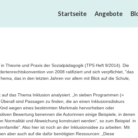
Startseite
Angebote
Bl
in Theorie und Praxis der Sozialpädagogik (TPS Heft 9/2014). Die
tenrechtskonvention von 2008 ratifiziert und sich verpflichtet, "das
hema, das in den letzten Jahren vor allem mit Blick auf die Schule,
k auf das Thema Inklusion analysiert. „In sieben Programmen (=
. Überall sind Passagen zu finden, die an einen Inklusionsdiskurs
n Kind wegen eines bestimmten Merkmals hervorheben oder
tiven Bewertung benennen die Autorinnen einige Beispiele, in denen
on Normalität und Abweichung konstruiert werden“, so zum Beispiel in
familie“. Also hier ist noch an der Inklusionsidee zu arbeiten. Mit
nnen aber auch auf die dafür benötigten Ressourcen: „Diese