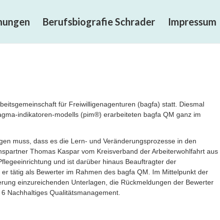
chungen
Berufsbiografie Schrader
Impressum
itsgemeinschaft für Freiwilligenagenturen (bagfa) statt. Diesmal
agma-indikatoren-modells (pim®) erarbeiteten bagfa QM ganz im
egen muss, dass es die Lern- und Veränderungsprozesse in den
ächspartner Thomas Kaspar vom Kreisverband der Arbeiterwohlfahrt aus
Pflegeeinrichtung und ist darüber hinaus Beauftragter der
t er tätig als Bewerter im Rahmen des bagfa QM. Im Mittelpunkt der
izierung einzureichenden Unterlagen, die Rückmeldungen der Bewerter
 6 Nachhaltiges Qualitätsmanagement.