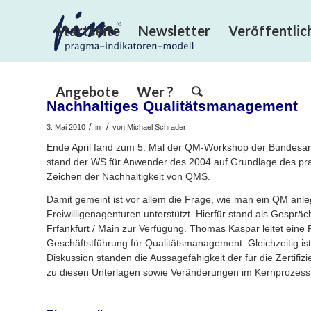
Startseite
Newsletter
Veröffentli
Angebote
Wer ?
Nachhaltiges Qualitätsmanagement
/
/
3. Mai 2010
in
von
Michael Schrader
Ende April fand zum 5. Mal der QM-Workshop der Bundesarbe
stand der WS für Anwender des 2004 auf Grundlage des pr
Zeichen der Nachhaltigkeit von QMS.
Damit gemeint ist vor allem die Frage, wie man ein QM anl
Freiwilligenagenturen unterstützt. Hierfür stand als Gespr
Frfankfurt / Main zur Verfügung. Thomas Kaspar leitet eine 
Geschäftstführung für Qualitätsmanagement. Gleichzeitig is
Diskussion standen die Aussagefähigkeit der für die Zertif
zu diesen Unterlagen sowie Veränderungen im Kernprozess