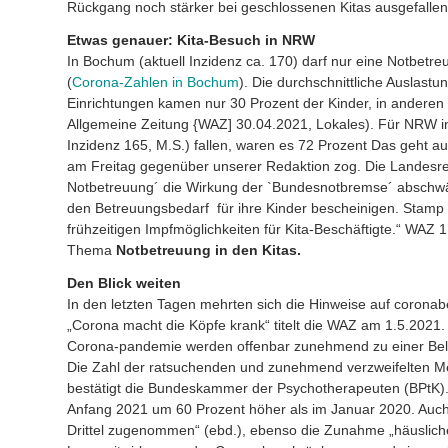
Rückgang noch stärker bei geschlossenen Kitas ausgefallen
Etwas genauer: Kita-Besuch in NRW
In Bochum (aktuell Inzidenz ca. 170) darf nur eine Notbetre
(
Corona-Zahlen in Bochum
). Die durchschnittliche Auslastu
Einrichtungen kamen nur 30 Prozent der Kinder, in anderen
Allgemeine Zeitung {WAZ] 30.04.2021, Lokales). Für NRW in
Inzidenz 165, M.S.) fallen, waren es 72 Prozent Das geht a
am Freitag gegenüber unserer Redaktion zog. Die Landesregier
Notbetreuung´ die Wirkung der `Bundesnotbremse´ abschwäc
den Betreuungsbedarf für ihre Kinder bescheinigen. Stamp 
frühzeitigen Impfmöglichkeiten für Kita-Beschäftigte.“ WAZ
Thema
Notbetreuung in den Kitas
.
Den Blick weiten
In den letzten Tagen mehrten sich die Hinweise auf corona
„Corona macht die Köpfe krank“ titelt die WAZ am 1.5.2021
Corona-pandemie werden offenbar zunehmend zu einer Belas
Die Zahl der ratsuchenden und zunehmend verzweifelten M
bestätigt die Bundeskammer der Psychotherapeuten (BPtK).
Anfang 2021 um 60 Prozent höher als im Januar 2020. Auch 
Drittel zugenommen“ (ebd.), ebenso die Zunahme „häusliche