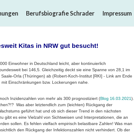
chungen
Berufsbiografie Schrader
Impressum
sweit Kitas in NRW gut besucht!
000 Einwohner in Deutschland leicht, aber kontinuierlich
undesweit bei 146,5. Gleichzeitig deckt sie eine Spanne von 28,1 im
Saale-Orla (Thüringen) ab (Robert-Koch-Institut [RKI] - Link am Ende
g mit Einschränkungen bzw. Lockerungen nahe.
 noch Inzidenzahlen von mehr als 300 prognostiziert (
Blog 16.03.2021
).
hen?!? Was aber letztendlich zum (leichten) Rückgang der
achstums geführt hat und ob sich dieser Trend in den nächsten
 gibt es eine Vielzahl von Sichtweisen und Interpretationen, die an
werden sollen. Es fehlen vielfach empirisch belastbare Zahlen! Was man
nsichtlich den Rückgang der Infektionszahlen nicht verhindert. Ob der