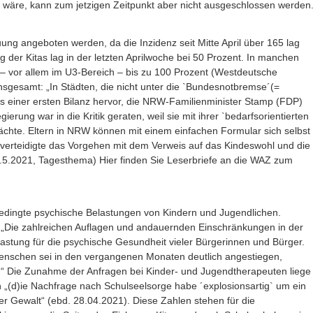
 wäre, kann zum jetzigen Zeitpunkt aber nicht ausgeschlossen werden
uung angeboten werden, da die Inzidenz seit Mitte April über 165 lag
ng der Kitas lag in der letzten Aprilwoche bei 50 Prozent. In manchen
 – vor allem im U3-Bereich – bis zu 100 Prozent (Westdeutsche
sgesamt: „In Städten, die nicht unter die `Bundesnotbremse´(=
us einer ersten Bilanz hervor, die NRW-Familienminister Stamp (FDP)
ung war in die Kritik geraten, weil sie mit ihrer `bedarfsorientierten
hte. Eltern in NRW können mit einem einfachen Formular sich selbst
verteidigte das Vorgehen mit dem Verweis auf das Kindeswohl und die
 1.5.2021, Tagesthema) Hier finden Sie Leserbriefe an die WAZ zum
bedingte psychische Belastungen von Kindern und Jugendlichen.
. „Die zahlreichen Auflagen und andauernden Einschränkungen in der
tung für die psychische Gesundheit vieler Bürgerinnen und Bürger.
enschen sei in den vergangenen Monaten deutlich angestiegen,
“ Die Zunahme der Anfragen bei Kinder- und Jugendtherapeuten liege
„(d)ie Nachfrage nach Schulseelsorge habe ´explosionsartig` um ein
r Gewalt“ (ebd. 28.04.2021). Diese Zahlen stehen für die