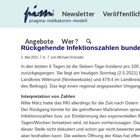
Startseite
Newsletter
Veröffentli
Angebote
Wer ?
Rückgehende Infektionszahlen bunde
/
/
2. Mai 2021
in
von
Michael Schrader
In den letzten 6 Tagen ist die Sieben-Tage-Inzidenz pro 100.
zurückgegangen. Sie liegt am heutigen Sonntag (2.5.2021) b
Landkreis Wittmund (Nordseeküste) und 479,4 im Landkreis 
des Beitrags). Das legt einen regional angepassten Umgan
Interpretation von Zahlen
Mitte März hatte das RKI allerdings für die Zeit nach Ostern
Der Rückgang könnte für die getroffenen Maßnahmen sprec
Infektionszahlen bzw. zur Eindämmung des exponentiellen W
Tagen/Wochen fortsetzen wird, ist kaum vorherzusagen. Dazu
dieser Stelle nicht diskutiert und schon gar nicht bewertet 
aber festhalten kann: Die weitere Öffnung der Kitas hat offe