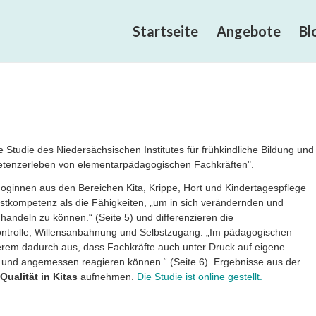
Startseite
Angebote
Bl
ie Studie des Niedersächsischen Institutes für frühkindliche Bildung und
petenzerleben von elementarpädagogischen Fachkräften".
ginnen aus den Bereichen Kita, Krippe, Hort und Kindertagespflege
lbstkompetenz als die Fähigkeiten, „um in sich verändernden und
 handeln zu können.“ (Seite 5) und differenzieren die
tkontrolle, Willensanbahnung und Selbstzugang. „Im pädagogischen
erem dadurch aus, dass Fachkräfte auch unter Druck auf eigene
und angemessen reagieren können.“ (Seite 6). Ergebnisse aus der
Qualität in Kitas
aufnehmen.
Die Studie ist online gestellt.