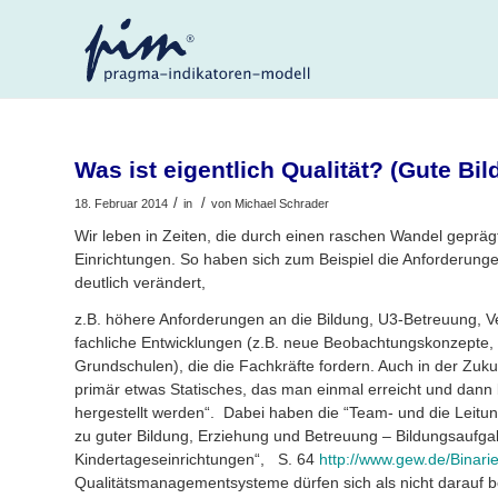
Was ist eigentlich Qualität? (Gute Bil
/
/
18. Februar 2014
in
von
Michael Schrader
Wir leben in Zeiten, die durch einen raschen Wandel geprägt 
Einrichtungen. So haben sich zum Beispiel die Anforderungen
deutlich verändert,
z.B. höhere Anforderungen an die Bildung, U3-Betreuung, V
fachliche Entwicklungen (z.B. neue Beobachtungskonzepte,
Grundschulen), die die Fachkräfte fordern. Auch in der Zukun
primär etwas Statisches, das man einmal erreicht und dann
hergestellt werden“. Dabei haben die “Team- und die Leitung
zu guter Bildung, Erziehung und Betreuung – Bildungsaufga
Kindertageseinrichtungen“, S. 64
http://www.gew.de/Binar
Qualitätsmanagementsysteme dürfen sich als nicht darauf 