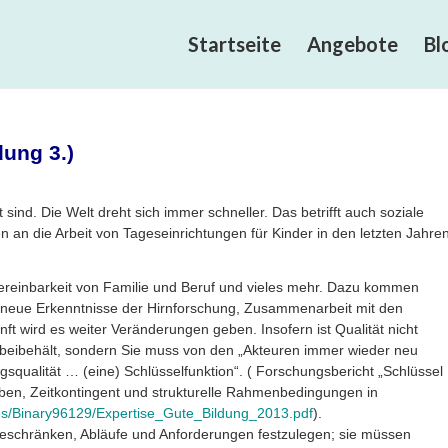
Startseite
Angebote
Bl
dung 3.)
sind. Die Welt dreht sich immer schneller. Das betrifft auch soziale
 an die Arbeit von Tageseinrichtungen für Kinder in den letzten Jahre
ereinbarkeit von Familie und Beruf und vieles mehr. Dazu kommen
 neue Erkenntnisse der Hirnforschung, Zusammenarbeit mit den
ft wird es weiter Veränderungen geben. Insofern ist Qualität nicht
 beibehält, sondern Sie muss von den „Akteuren immer wieder neu
squalität … (eine) Schlüsselfunktion“. ( Forschungsbericht „Schlüssel
ben, Zeitkontingent und strukturelle Rahmenbedingungen in
ies/Binary96129/Expertise_Gute_Bildung_2013.pdf
).
beschränken, Abläufe und Anforderungen festzulegen; sie müssen