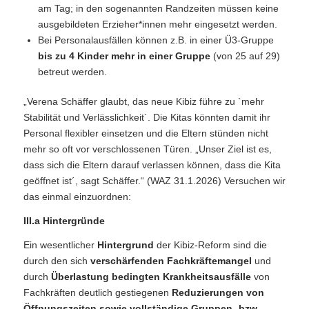
am Tag; in den sogenannten Randzeiten müssen keine
ausgebildeten Erzieher*innen mehr eingesetzt werden.
Bei Personalausfällen können z.B. in einer Ü3-Gruppe
bis zu 4 Kinder mehr in einer Gruppe
(von 25 auf 29)
betreut werden.
„Verena Schäffer glaubt, das neue Kibiz führe zu `mehr
Stabilität und Verlässlichkeit´. Die Kitas könnten damit ihr
Personal flexibler einsetzen und die Eltern stünden nicht
mehr so oft vor verschlossenen Türen. „Unser Ziel ist es,
dass sich die Eltern darauf verlassen können, dass die Kita
geöffnet ist´, sagt Schäffer.“ (WAZ 31.1.2026) Versuchen wir
das einmal einzuordnen:
III.a Hintergründe
Ein wesentlicher
Hintergrund
der Kibiz-Reform sind die
durch den sich
verschärfenden Fachkräftemangel
und
durch
Überlastung bedingten Krankheitsausfälle
von
Fachkräften deutlich gestiegenen
Reduzierungen von
Öffnungszeiten sowie vollständige Gruppen- bzw.