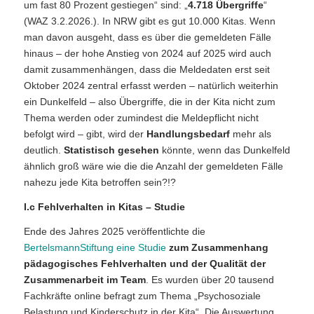
um fast 80 Prozent gestiegen“ sind: „
4.718 Übergriffe
“
(WAZ 3.2.2026.). In NRW gibt es gut 10.000 Kitas. Wenn
man davon ausgeht, dass es über die gemeldeten Fälle
hinaus – der hohe Anstieg von 2024 auf 2025 wird auch
damit zusammenhängen, dass die Meldedaten erst seit
Oktober 2024 zentral erfasst werden – natürlich weiterhin
ein Dunkelfeld – also Übergriffe, die in der Kita nicht zum
Thema werden oder zumindest die Meldepflicht nicht
befolgt wird – gibt, wird der
Handlungsbedarf
mehr als
deutlich.
Statistisch gesehen
könnte, wenn das Dunkelfeld
ähnlich groß wäre wie die die Anzahl der gemeldeten Fälle
nahezu jede Kita betroffen sein?!?
I.c Fehlverhalten in Kitas – Studie
Ende des Jahres 2025 veröffentlichte die
BertelsmannStiftung eine Studie
zum Zusammenhang
pädagogisches Fehlverhalten und der Qualität der
Zusammenarbeit im Team
. Es wurden über 20 tausend
Fachkräfte online befragt zum Thema „Psychosoziale
Belastung und Kinderschutz in der Kita“. Die Auswertung