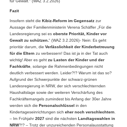
für Gewalt.“ (WAZ 3.2.2026)
Fazit
Insofern steht die
Kibiz-Reform im Gegensatz
zur
Aussage der Familienministerin Verena Schäffer „Für die
Landesregierung sei es
oberste Priorität, Kinder vor
Gewalt zu schützen.
“ (WAZ 3.2.2026)- Nein: Es geht
prioritär darum, die
Verlässlichkeit der Kinderbetreuung
für die Eltern
zu verbessern! Das ist ja in der Tat auch
wichtig! Aber es geht
zu Lasten der Kinder und der
Fachkräfte
, solange die Rahmenbedingungen nicht
deutlich verbessert werden. Leider?!? Warum ist das so?
Aufgrund der Schwerpunkte der schwarz-grünen
Landesregierung in NRW, der sich verschlechternden
Haushaltslage sowie der weiteren Verschärfung des
Fachkräftemangels zumindest bis Anfang der 30er Jahre
werden sich die
Personalschlüssel
in den
Kindertageseinrichtungen sich
eher noch verschlechtern
.
– Im Frühjahr
2027
sind die nächsten
Landtagswahlen in
NRW
?!? – Trotz der unzureichenden Personalausstattung