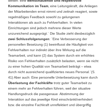
wirken: eine
wertschätzende und respektvolle
Kommunikation im Team
, eine Leitungskraft, die Anliegen
der Mitarbeitenden ernst nimmt und zeitnah reagiert, sowie
regelmäßiges Feedback sowohl zu gelungenen
Interaktionen als auch zu Fehlverhalten. In vielen
Einrichtungen sind jedoch mehrere dieser Werte
unzureichend ausgeprägt.´ Die Studie zieht diesbezüglich
zwei Schlussfolgerungen
: `Eine Verbesserung der
personellen Besetzung (1) beeinflusst die Häufigkeit von
Fehlverhalten nur indirekt über ihre Wirkung auf die
Teamarbeit, und kann (2) das System durch ein erhöhtes
Risiko von Fehlverhalten zusätzlich belasten, wenn sie nicht
zu einer hohen Qualität von Teamarbeit beiträgt – etwa
durch nicht ausreichend qualifiziertes neues Personal.´(S.
41) Aber auch: Eine personelle Unterbesetzung kann durch
Überlastung der Fachkräfte
trotz guter Teamarbeit zu
einem mehr an Fehlverhalten führen, weil der situative
Handlungsdruck die passgenaue Abstimmung der
Interaktion auf das jeweilige Kind einschränkt/verhindert
bzw. die einzelne Fachkraft unreflektiert und übergriffig