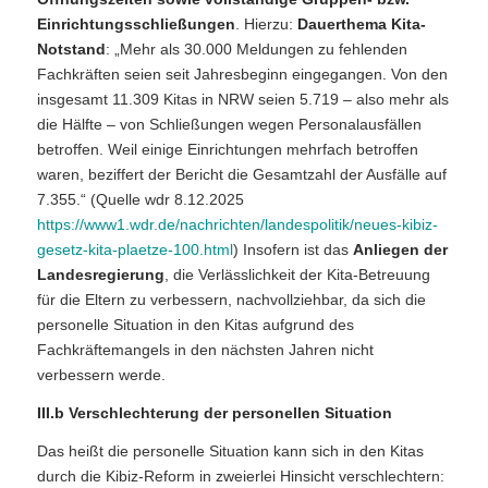
Einrichtungsschließungen
. Hierzu:
Dauerthema Kita-
Notstand
: „Mehr als 30.000 Meldungen zu fehlenden
Fachkräften seien seit Jahresbeginn eingegangen. Von den
insgesamt 11.309 Kitas in NRW seien 5.719 – also mehr als
die Hälfte – von Schließungen wegen Personalausfällen
betroffen. Weil einige Einrichtungen mehrfach betroffen
waren, beziffert der Bericht die Gesamtzahl der Ausfälle auf
7.355.“ (Quelle wdr 8.12.2025
https://www1.wdr.de/nachrichten/landespolitik/neues-kibiz-
gesetz-kita-plaetze-100.html
) Insofern ist das
Anliegen der
Landesregierung
, die Verlässlichkeit der Kita-Betreuung
für die Eltern zu verbessern, nachvollziehbar, da sich die
personelle Situation in den Kitas aufgrund des
Fachkräftemangels in den nächsten Jahren nicht
verbessern werde.
III.b Verschlechterung der personellen Situation
Das heißt die personelle Situation kann sich in den Kitas
durch die Kibiz-Reform in zweierlei Hinsicht verschlechtern: