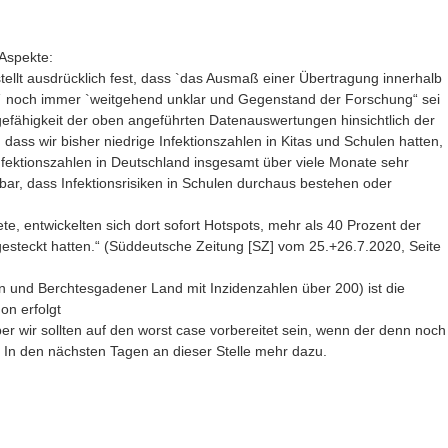
 Aspekte:
stellt ausdrücklich fest, dass `das Ausmaß einer Übertragung innerhalb
e´ noch immer `weitgehend unklar und Gegenstand der Forschung“ sei
agefähigkeit der oben angeführten Datenauswertungen hinsichtlich der
, dass wir bisher niedrige Infektionszahlen in Kitas und Schulen hatten,
nfektionszahlen in Deutschland insgesamt über viele Monate sehr
hbar, dass Infektionsrisiken in Schulen durchaus bestehen oder
ete, entwickelten sich dort sofort Hotspots, mehr als 40 Prozent der
gesteckt hatten.“ (Süddeutsche Zeitung [SZ] vom 25.+26.7.2020, Seite
nn und Berchtesgadener Land mit Inzidenzahlen über 200) ist die
on erfolgt
er wir sollten auf den worst case vorbereitet sein, wenn der denn noch
. In den nächsten Tagen an dieser Stelle mehr dazu.