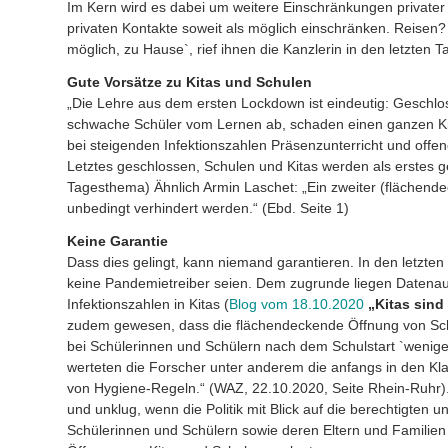
Im Kern wird es dabei um weitere Einschränkungen privater 
privaten Kontakte soweit als möglich einschränken. Reise
möglich, zu Hause`, rief ihnen die Kanzlerin in den letzten
Gute Vorsätze zu Kitas und Schulen
„Die Lehre aus dem ersten Lockdown ist eindeutig: Geschlo
schwache Schüler vom Lernen ab, schaden einen ganzen Ki
bei steigenden Infektionszahlen Präsenzunterricht und offene
Letztes geschlossen, Schulen und Kitas werden als erstes g
Tagesthema) Ähnlich Armin Laschet: „Ein zweiter (flächend
unbedingt verhindert werden.“ (Ebd. Seite 1)
Keine Garantie
Dass dies gelingt, kann niemand garantieren. In den letzte
keine Pandemietreiber seien. Dem zugrunde liegen Datenau
Infektionszahlen in Kitas (
Blog vom 18.10.2020
„Kitas sind
zudem gewesen, dass die flächendeckende Öffnung von Schu
bei Schülerinnen und Schülern nach dem Schulstart `wenige
werteten die Forscher unter anderem die anfangs in den Kl
von Hygiene-Regeln.“ (WAZ, 22.10.2020, Seite Rhein-Ruhr).
und unklug, wenn die Politik mit Blick auf die berechtigten
Schülerinnen und Schülern sowie deren Eltern und Familien