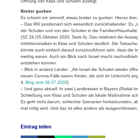
Öffnung von Kitas und Schulen auslegt.
Breiter gucken
Es scheint mir sinnvoll, etwas breiter zu gucken. Hierzu drei
– Das RKI positioniert sich wesentlich zurückhaltender: Es „
der Schulen und von den Schulen in die Familien/Haushalt
(SZ 24./25.Oktober 2020, Seite 6). Das relativiert die Auss
Infektionsrisiken in Kitas und Schulen deutlich. Die Tatsache
könnte auch einfach darauf zurückzuführen sein, dass die I
niedrig waren. Auch ein Blick nach Israel macht nachvollzie
entstehen können:
– Blick in andere Länder: „Als Israel die Schulen wieder öffn
neuen Corona-Fälle waren Kinder, die sich im Unterricht an
4,
Blog vom 26.07.2020
)
– Und ganz aktuell: In zwei Landkreisen in Bayern (Rottal-I
Schließung von Kitas und Schulen als lokale Maßnahme sch
Es geht nicht darum, schlechte Szenarien herbeizureden, ab
mal nötig wird. Und das ist alles andere als ausgeschlossen
Eintrag teilen