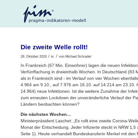
Die zweite Welle rollt!
/
/
28. Oktober 2020
in
von
Michael Schrader
In Frankreich (67 Mio. Einwohner) lagen die neuen Infektion
Verfünffachung in dreieinhalb Wochen. In Deutschland (83 Mi
als in Frankreich sind - im Verlauf von vier Wochen ebenfal
4.964 am 9.10., auf 7.976 am 16.10. auf 14.214 am 23.10. 
14.964) neue Infektionen. Ist die weitere Zunahme der Infe
zum erneuten Lockdown der unveränderliche Verlauf der Pa
Ländern beobachten können?
Die nächsten Wochen…
Ministerpräsident Laschet: „Es rollt eine zweite Corona-Wel
Monat der Entscheidung. Jeder Infizierte steckt in NRW 1,
Seite 1). Heute verhandelt Bundeskanzlerin Merkel mit den