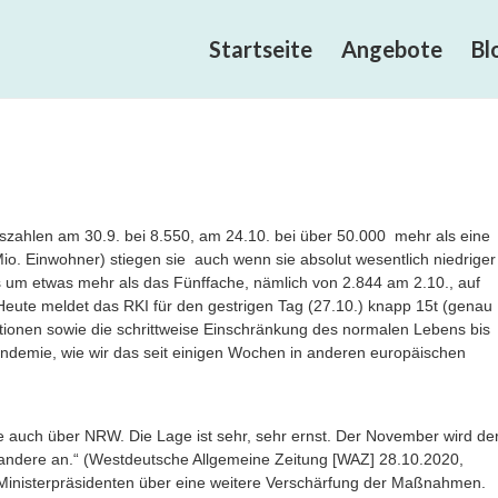
Startseite
Angebote
Bl
szahlen am 30.9. bei 8.550, am 24.10. bei über 50.000  mehr als eine
o. Einwohner) stiegen sie  auch wenn sie absolut wesentlich niedriger
ls um etwas mehr als das Fünffache, nämlich von 2.844 am 2.10., auf
Heute meldet das RKI für den gestrigen Tag (27.10.) knapp 15t (genau
ktionen sowie die schrittweise Einschränkung des normalen Lebens bis
ndemie, wie wir das seit einigen Wochen in anderen europäischen
le auch über NRW. Die Lage ist sehr, sehr ernst. Der November wird de
5 andere an.“ (Westdeutsche Allgemeine Zeitung [WAZ] 28.10.2020,
 Ministerpräsidenten über eine weitere Verschärfung der Maßnahmen.