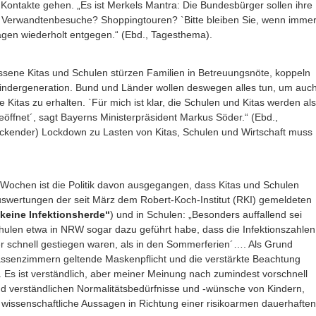
Kontakte gehen. „Es ist Merkels Mantra: Die Bundesbürger sollen ihre
n? Verwandtenbesuche? Shoppingtouren? `Bitte bleiben Sie, wenn imme
 Tagen wiederholt entgegen.“ (Ebd., Tagesthema).
ssene Kitas und Schulen stürzen Familien in Betreuungsnöte, koppeln
ndergeneration. Bund und Länder wollen deswegen alles tun, um auc
 Kitas zu erhalten. `Für mich ist klar, die Schulen und Kitas werden als
eöffnet´, sagt Bayerns Ministerpräsident Markus Söder.“ (Ebd.,
eckender) Lockdown zu Lasten von Kitas, Schulen und Wirtschaft muss
n Wochen ist die Politik davon ausgegangen, dass Kitas und Schulen
swertungen der seit März dem Robert-Koch-Institut (RKI) gemeldeten
 keine Infektionsherde“
) und in Schulen: „Besonders auffallend sei
len etwa in NRW sogar dazu geführt habe, dass die Infektionszahlen
r schnell gestiegen waren, als in den Sommerferien´…. Als Grund
assenzimmern geltende Maskenpflicht und die verstärkte Beachtung
 Es ist verständlich, aber meiner Meinung nach zumindest vorschnell
 und verständlichen Normalitätsbedürfnisse und -wünsche von Kindern,
 wissenschaftliche Aussagen in Richtung einer risikoarmen dauerhaften