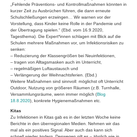
„Fehlende Präventions- und Kontrollmaßnahmen könnten in
kurzer Zeit zu Ausbrüchen führen, die dann erneute
Schulschließungen erzwingen… Wir warnen vor der
Vorstellung, dass Kinder keine Rolle in der Pandemie und
der Übertragung spielen.“ (Ebd. vom 16.9.2020,
Tagesthema). Die Expert*innen schlagen mit Blick auf die
Schulen mehrere Maßnahmen vor, um Infektionsrisiken zu
senken:
– Reduzierung der Klassengrößen bei Neuinfektionen,
– tragen von Alltagsmasken auch im Unterricht,
– regelmäßigen Luftaustausch und
– Verlängerung der Weihnachtsferien. (Ebd.)
Weitere Maßnahmen sind sinnvoll: möglichst oft Unterricht
Outdoor, Nutzung von größeren Räumen (z.B. Turnhalle,
Versammlungsräume, wenn immer möglich (
Blog
18.8.2020
), konkrete Hygienemaßnahmen etc.
Kitas
Zu Infektionen in Kitas gab es in der letzten Woche keine
Berichte in den überregionalen Medien. Nehmen wir das
mal als ein positives Signal. Aber auch das kann sich
schnell wieder ändern. Deswegen gilt es – ähnlich wie in