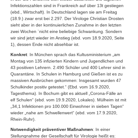
Infektionszahlen sind in Frankreich auf über 13t gestiegen
(ebd., Wirtschaft). In Deutschland lagen sie am Freitag
(18.9.) zwar erst bei 2.297. Der Virologe Christian Drosten
sieht aber in der kontinuierlichen Zunahme in den letzten
zwei Wochen `nicht eine beliebige Schwankung. Sondern
wir sind jetzt wieder im Anstieg (ebd. vom 18.9.2020, Seite
1), dessen Ende nicht absehbar ist.
Konkret
: In München sprach das Kultusministerium „am
Montag von 135 infizierten Kindern und Jugendlichen und
43 positiven Lehrern. 2.490 Schüler und 400 Lehrer sind in
Quarantäne. In Schulen in Hamburg und Gießen ist es zu
massiven Ausbrüchen gekommen: Insgesamt wurden 47
Schulkinder positiv getestet.“ (Ebd. vom 16.9.2020,
Tagesthema). In Bochum gibt es aktuell „Corona-Fälle an
elf Schulen“ (ebd. vom 19.9.2020, Lokales). Mülheim ist mit
„34,1 Infektionen pro 100.000 Einwohner in sieben Tagen“
wieder „nahe am Schwellenwert“ (ebd. vom 17.9.2020,
Rhein-Ruhr).
Notwendigkeit präventiver Maßnahmen
: In einer
Stellungnahme der Gesellschaft für Virologie heißt es: